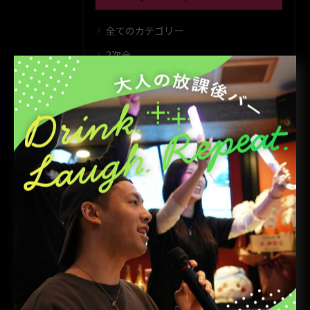
全てのカテゴリー
2次会
アミューズメント
カクテル
1人
貸切
最近の投稿
RECENT
POSTS
2026/08/07
𝖧𝖺𝗉𝗉𝗒 𝖡𝗂𝗋𝗍𝗁𝖽𝖺𝗒 BOY‪(*´꒳`∩)‬ﾊｲ