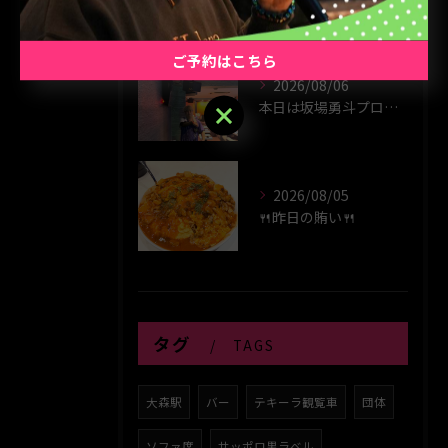
ご予約はこちら
2026/08/06
本日は坂場勇斗プロプレイヤーデイ！！
ご予約はこちら
2026/08/05
🍴昨日の賄い🍴
タグ
TAGS
大森駅
バー
テキーラ観覧車
団体
ソファ席
サッポロ黒ラベル