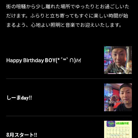
街の喧騒から少し離れた場所でゆったりとお過ごしいた
だけます。ふらりと立ち寄ってもすぐに楽しい時間が始
まるよう、心地よい照明と音楽でお迎えいたします。
𝖧𝖺𝗉𝗉𝗒 𝖡𝗂𝗋𝗍𝗁𝖽𝖺𝗒 BOY‪(*´꒳`∩)‬ﾊｲ
しーま𝐝𝐚𝐲‼️
8月スタート‼️