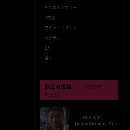
全てのカテゴリー
2次会
アミューズメント
カクテル
1人
貸切
最近の投稿
RECENT
POSTS
2026/08/07
𝖧𝖺𝗉𝗉𝗒 𝖡𝗂𝗋𝗍𝗁𝖽𝖺𝗒 BOY‪(*´꒳`∩)‬ﾊｲ