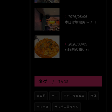
2026/08/06
本日は坂場勇斗プロプレイヤーデイ！！
2026/08/05
🍴昨日の賄い🍴
タグ
TAGS
大森駅
バー
テキーラ観覧車
団体
ソファ席
サッポロ黒ラベル