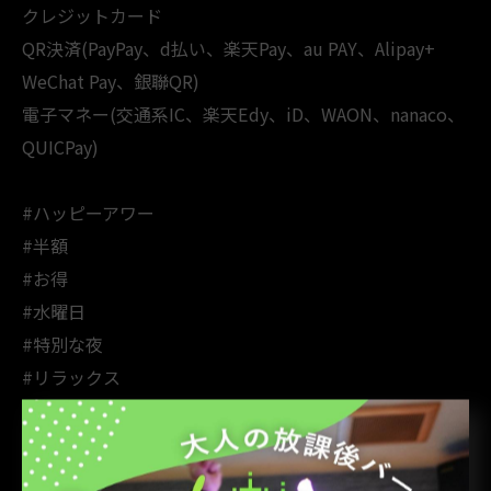
クレジットカード
QR決済(PayPay、d払い、楽天Pay、au PAY、Alipay+
WeChat Pay、銀聯QR)
電子マネー(交通系IC、楽天Edy、iD、WAON、nanaco、
QUICPay)
#ハッピーアワー
#半額
#お得
#水曜日
#特別な夜
#リラックス
#楽しい時間
#美味しいドリンク
#友達と一緒に