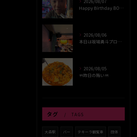
2026/08/07
𝖧𝖺𝗉𝗉𝗒 𝖡𝗂𝗋𝗍𝗁𝖽𝖺𝗒 BOY‪(*´꒳`∩)‬ﾊｲ
2026/08/06
本日は坂場勇斗プロプレイヤーデイ！！
2026/08/05
🍴昨日の賄い🍴
タグ
TAGS
大森駅
バー
テキーラ観覧車
団体