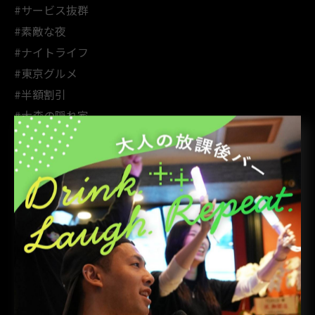
#サービス抜群
#素敵な夜
#ナイトライフ
#東京グルメ
#半額割引
#大森の隠れ家
#バータイム
#ゆったり時間
#リラックスタイム
#乾杯
#大森の夜
#夜の楽しみ
#大人の社交場
#笑顔でお迎え
#夜遊び