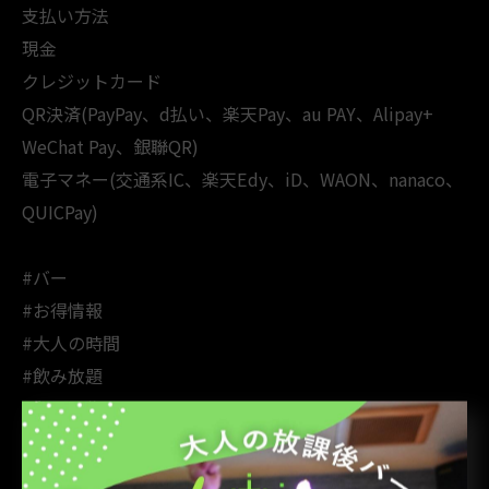
支払い方法
現金
クレジットカード
QR決済(PayPay、d払い、楽天Pay、au PAY、Alipay+
WeChat Pay、銀聯QR)
電子マネー(交通系IC、楽天Edy、iD、WAON、nanaco、
QUICPay)
#バー
#お得情報
#大人の時間
#飲み放題
#友達と集まろう
#心地よい空間
#特別メニュー