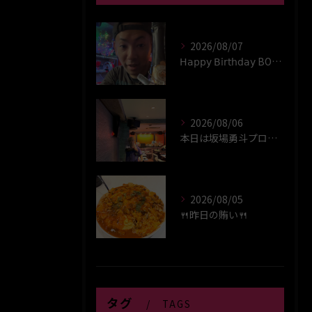
2026/08/07
𝖧𝖺𝗉𝗉𝗒 𝖡𝗂𝗋𝗍𝗁𝖽𝖺𝗒 BOY‪(*´꒳`∩)‬ﾊｲ
2026/08/06
本日は坂場勇斗プロプレイヤーデイ！！
2026/08/05
🍴昨日の賄い🍴
タグ
TAGS