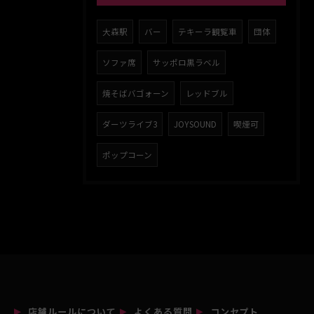
大森駅
バー
テキーラ観覧車
団体
ソファ席
サッポロ黒ラベル
焼そばバゴォーン
レッドブル
ダーツライブ3
JOYSOUND
喫煙可
ポップコーン
店舗ルールについて
よくある質問
コンセプト