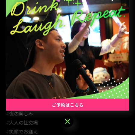
#熟練スタッフ
#サービス抜群
#素敵な夜
#ナイトライフ
#東京グルメ
#半額割引
#大森の隠れ家
#バータイム
#ゆったり時間
#リラックスタイム
#乾杯
#大森の夜
ご予約はこちら
#夜の楽しみ
ご予約はこちら
#大人の社交場
#笑顔でお迎え