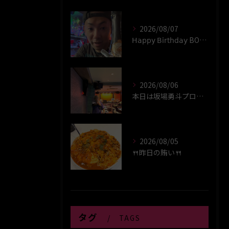
2026/08/07
𝖧𝖺𝗉𝗉𝗒 𝖡𝗂𝗋𝗍𝗁𝖽𝖺𝗒 BOY‪(*´꒳`∩)‬ﾊｲ
2026/08/06
本日は坂場勇斗プロプレイヤーデイ！！
2026/08/05
🍴昨日の賄い🍴
タグ
TAGS