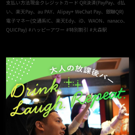
支払い方法現金クレジットカード QR決済(PayPay、d払
い、楽天Pay、au PAY、Alipay+ WeChat Pay、銀聯QR)
電子マネー(交通系IC、楽天Edy、iD、WAON、nanaco、
QUICPay) #ハッピーアワー #特別割引 #大森駅
< 前のページ
一覧に戻る
次のページ >
関連タグ
#大森駅