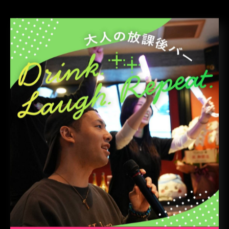
支払い方法
現金
クレジットカード
QR決済(PayPay、d払い、楽天Pay、au PAY、Alipay+
WeChat Pay、銀聯QR)
電子マネー(交通系IC、楽天Edy、iD、WAON、nanaco、
QUICPay)
#テキーラシルバー
#キャンペーン延長
#焼きそばバゴォーン
#割引
#お得情報