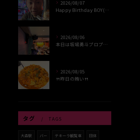
2026/08/07
𝖧𝖺𝗉𝗉𝗒 𝖡𝗂𝗋𝗍𝗁𝖽𝖺𝗒 BOY‪(*´꒳`∩)‬ﾊｲ
2026/08/06
本日は坂場勇斗プロプレイヤーデイ！！
2026/08/05
🍴昨日の賄い🍴
タグ
TAGS
大森駅
バー
テキーラ観覧車
団体