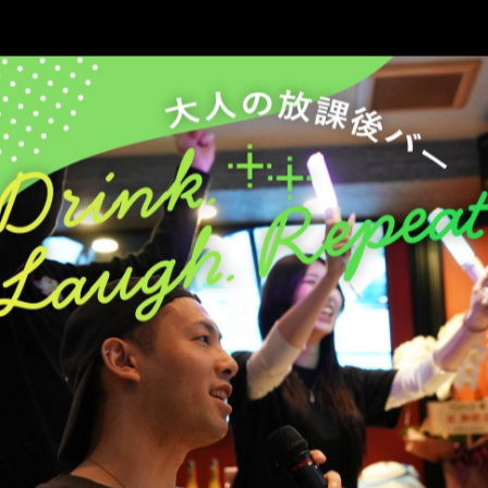
相談ください♪
24-7
ヤビル5F
が出来ます！