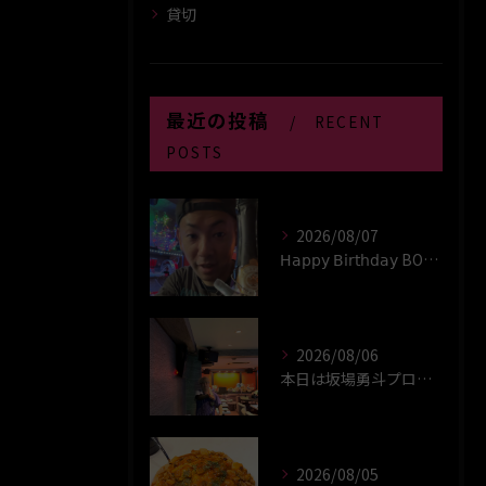
貸切
最近の投稿
RECENT
POSTS
2026/08/07
𝖧𝖺𝗉𝗉𝗒 𝖡𝗂𝗋𝗍𝗁𝖽𝖺𝗒 BOY‪(*´꒳`∩)‬ﾊｲ
2026/08/06
本日は坂場勇斗プロプレイヤーデイ！！
2026/08/05