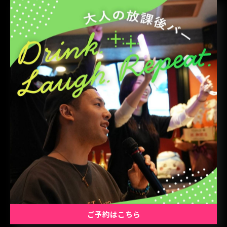
〒143-0016 東京都大田区大森北1-13-11 ダイヤビル5F
03-6404-8874
カラオケ、ダーツライブ3、ボードゲームなどが出来ま
す！
支払い方法現金クレジットカード QR決済(PayPay、d払
い、楽天Pay、au PAY、Alipay+ WeChat Pay、銀聯QR)
電子マネー(交通系IC、楽天Edy、iD、WAON、nanaco、
QUICPay)
#新年度
#ダーツバー
#カラオケ
#ポーカー
ご予約はこちら
#大森