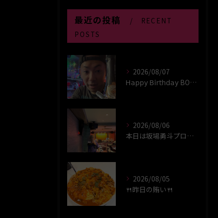
最近の投稿
RECENT
POSTS
2026/08/07
𝖧𝖺𝗉𝗉𝗒 𝖡𝗂𝗋𝗍𝗁𝖽𝖺𝗒 BOY‪(*´꒳`∩)‬ﾊｲ
2026/08/06
本日は坂場勇斗プロプレイヤーデイ！！
2026/08/05
🍴昨日の賄い🍴