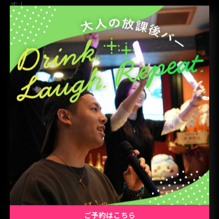
す！
支払い方法現金クレジットカード QR決済(PayPay、d払
い、楽天Pay、au PAY、Alipay+ WeChat Pay、銀聯QR)
電子マネー(交通系IC、楽天Edy、iD、WAON、nanaco、
QUICPay) #大森駅 #二次会 #カラオケ #ダーツライブ #
大森で大盛り上がり
< 前のページ
一覧に戻る
次のページ >
関連タグ
ご予約はこちら