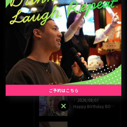
2次会
アミューズメント
カクテル
1人
貸切
最近の投稿
RECENT
POSTS
ご予約はこちら
2026/08/07
ご予約はこちら
𝖧𝖺𝗉𝗉𝗒 𝖡𝗂𝗋𝗍𝗁𝖽𝖺𝗒 BOY‪(*´꒳`∩)‬ﾊｲ