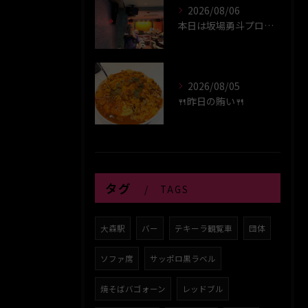
2026/08/06
本日は坂場勇斗プロプレイヤーデイ！！
2026/08/05
🍴昨日の賄い🍴
タグ
TAGS
大森駅
バー
テキーラ観覧車
団体
ソファ席
サッポロ黒ラベル
焼そばバゴォーン
レッドブル