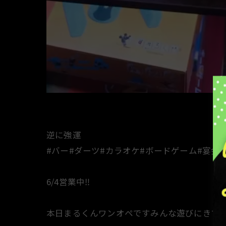
逆に強運
#バー#ダーツ#カラオケ#ボードゲーム#宴会
6/4営業中‼️
本日まるくんワンオペですみんな遊びにきてね