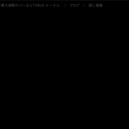
京都大森駅のバーならTORUS-トーラス-
ブログ
逆に強運