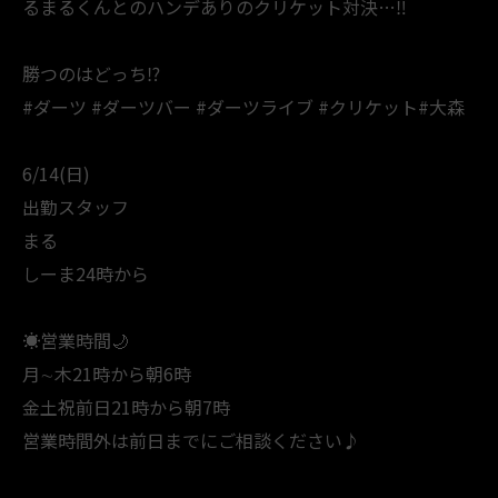
るまるくんとのハンデありのクリケット対決…‼️
勝つのはどっち⁉️
#ダーツ #ダーツバー #ダーツライブ #クリケット#大森
6/14(日)
出勤スタッフ
まる
しーま24時から
☀️営業時間🌙
月∼木21時から朝6時
金土祝前日21時から朝7時
営業時間外は前日までにご相談ください♪