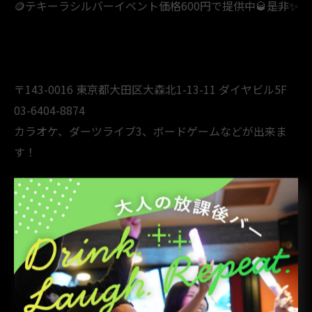
🪙テキーラシルバーイベント価格600円で提供中🥃是非✨
〒143-0016 東京都大田区大森北1-13-11 ダイヤビル5F
03-6404-8874
カラオケ、ダーツライブ3、ボードゲームなどが出来ま
す！
支払い方法現金クレジットカード QR決済(PayPay、d払
い、楽天Pay、au PAY、Alipay+ WeChat Pay、銀聯QR)
電子マネー(交通系IC、楽天Edy、iD、WAON、nanaco、
QUICPay) 大森で大盛り上がり 大森駅 二次会 カラオケ
ダーツ