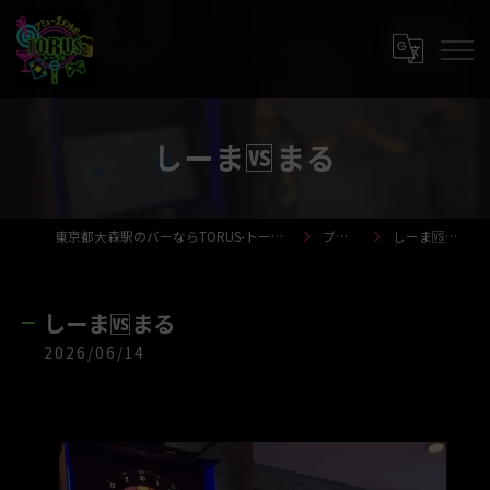
しーま🆚まる
東京都大森駅のバーならTORUS-トーラス-
ブログ
しーま🆚まる
しーま🆚まる
2026/06/14