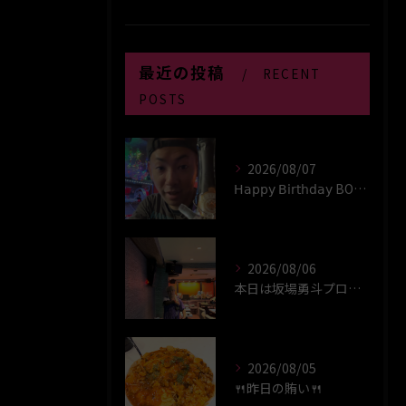
最近の投稿
RECENT
POSTS
2026/08/07
𝖧𝖺𝗉𝗉𝗒 𝖡𝗂𝗋𝗍𝗁𝖽𝖺𝗒 BOY‪(*´꒳`∩)‬ﾊｲ
2026/08/06
本日は坂場勇斗プロプレイヤーデイ！！
2026/08/05
🍴昨日の賄い🍴