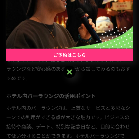
た時間を過ごすことができます。バーラウンジによって
は季節限定のカクテルや本格的なワインも用意されてお
り、ドリンクを通じて新たな発見やリフレッシュができ
るのも魅力です。
リラックス効果を最大限に得るには、混雑する時間帯を
避けたり、自分の好みに合った空間やメニューを選ぶこ
ご予約はこちら
とがポイントです。初心者の方は、まずはホテルのバー
ラウンジなど安心感のある場所から試してみるのもおす
ご予約はこちら
すめです。
ホテル内バーラウンジの活用ポイント
ホテル内のバーラウンジは、上質なサービスと多彩なシ
ーンでの利用ができる点が大きな魅力です。ビジネスの
接待や商談、デート、特別な記念日など、目的に合わせ
て使い分けることができます。ホテルバーラウンジで