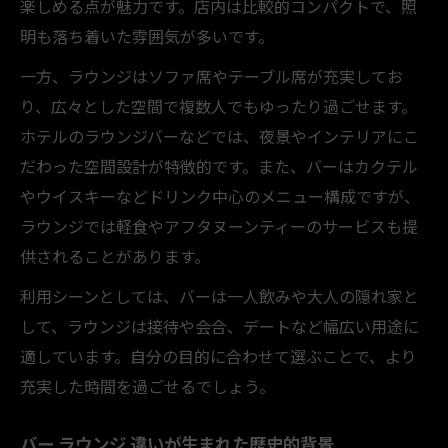
楽しめる点が魅力です。店内は比較的コンパクトで、照
バーとラウンジ女の子の接客スタイルの違
明も落ち着いた雰囲気が多いです。
い
女性スタッフのいるバー選びの基準と注意
一方、ラウンジはソファ席やテーブル席が充実してお
点
り、広々とした空間で複数人でもゆったり過ごせます。
ラウンジで女性がいる空間の楽しみ方
ホテルのラウンジバーなどでは、夜景やインテリアにこ
だわった空間設計が特徴的です。また、バーはカクテル
バー ラウンジ 女の子との会話を楽しむコツ
やウイスキーなどドリンク中心のメニュー構成ですが、
ラウンジでは軽食やアフタヌーンティーのサービスも提
供されることがあります。
利用シーンとしては、バーは一人飲みや大人の隠れ家と
して、ラウンジは接待や会合、デートなど幅広い用途に
適しています。自分の目的に合わせて選ぶことで、より
充実した時間を過ごせるでしょう。
バー ラウンジ 違いが生まれた歴史的背景