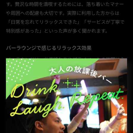
す。贅沢な時間を満喫するためには、落ち着いたマナー
や周囲への配慮も大切です。実際に利用した方からは
「日常を忘れてリラックスできた」「サービスが丁寧で
特別感があった」といった声が多く聞かれます。
バーラウンジで感じるリラックス効果
バーラウンジは、仕事終わりやプライベートの時間に心
身をリラックスさせる空間として高く評価されていま
す。落ち着いた照明や心地よい音楽、程よい距離感の接
客が、日常の喧騒を忘れさせてくれます。バーラウンジ
とは、くつろぎながら自分のペースでお酒や会話を楽し
むための場所です。
例えば、カウンターでバーテンダーと静かに会話を楽し
んだり、グループでソファ席に座りながらゆったりとし