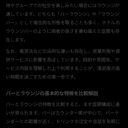
バーラウンジで非日常を味わう秘訣
待やグループでの社交を楽しみたい場合にはラウンジが
適しています。どちらも「バーラウンジ」や「ラウンジ
雰囲気を重視したバー選びのチェック項目
バー」として複合的な形態を取ることも多く、ホテルの
ラウンジの落ち着く空間の魅力を徹底解説
ラウンジバーのように両者の良さを兼ね備えた空間も存
バーでのひとときをより充実させる工夫
在します。
バーとラウンジの法的な違いを整理する
なお、風営法などの法的な違いも存在し、営業形態や提
バーラウンジと風営法の関係を解説
供サービスに影響を及ぼしています。目的や雰囲気、サ
バーとラウンジの営業形態の違いとは
ービス内容を理解した上で利用することが、満足度の高
法的観点から見るバーラウンジ利用の注意
い時間を過ごすための第一歩です。
点
バーとラウンジの運営ルールを比較しよう
バーとラウンジの基本的な特徴を比較解説
バー経営に必要な知識と法的基準
バーとラウンジの特徴を比較すると、まず空間構成に違
女性スタッフがいる場所の選び方ポイント
いが見られます。バーはカウンター席が中心で、バーテ
バーラウンジでの女性スタッフの役割とは
ンダーとの距離が近く、ドリンクの注文や会話を気軽に