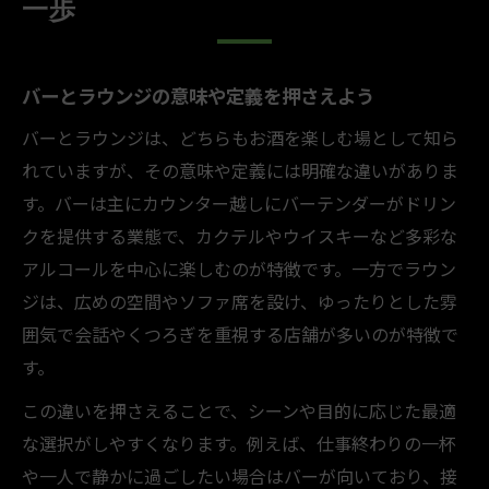
一歩
バーとラウンジの雰囲気や空間の違い
ラウンジで味わう贅沢な時間の魅力
バーとラウンジの意味や定義を押さえよう
バーラウンジで感じるリラックス効果
バーとラウンジは、どちらもお酒を楽しむ場として知ら
ホテル内バーラウンジの活用ポイント
れていますが、その意味や定義には明確な違いがありま
ビジネス接待で選ぶならバーかラウンジか
す。バーは主にカウンター越しにバーテンダーがドリン
バーとラウンジどちらが接待向きか徹底比
クを提供する業態で、カクテルやウイスキーなど多彩な
較
アルコールを中心に楽しむのが特徴です。一方でラウン
ビジネスシーンに最適なバー利用法
ジは、広めの空間やソファ席を設け、ゆったりとした雰
ラウンジを活かした接待のコツと注意点
囲気で会話やくつろぎを重視する店舗が多いのが特徴で
バーラウンジで印象を高めるポイント
す。
接待成功の鍵を握るバーラウンジ選び
この違いを押さえることで、シーンや目的に応じた最適
雰囲気重視の夜を楽しむ場所選びのコツ
な選択がしやすくなります。例えば、仕事終わりの一杯
バーとラウンジの雰囲気を比較する方法
や一人で静かに過ごしたい場合はバーが向いており、接