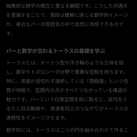
トーラス構造を日常のバーで意識する方法
抽象的な数学の概念と重なる瞬間です。こうした共通点
抽象数学とバーが交差する瞬間を探る
を意識することで、普段は難解に感じる数学的イメージ
バーで体験できる抽象数学の面白さ
が、身近なバーの雰囲気の中で自然に体感できるので
トーラスの抽象性をバーという現場で実感
す。
バーが数学的発想を刺激する理由を考察
バーと数学が交わるトーラスの基礎を学ぶ
抽象と現実がバーで交わるトーラスの瞬間
トーラスとは、ドーナツ型や浮き輪のような立体を指
バーに隠されたトーラス的構造の発見
し、数学やトポロジーの分野で重要な役割を持ちます。
もしバーがトーラスだったら何が見えるか
特に、表面が途切れず連続している「閉曲面」という性
バー空間をトーラス的に捉える新しい視点
質が特徴で、空間内の点がすべてつながっている構造が
トーラスの構造でバーを想像すると広がる
魅力です。バーという日常空間を例に取ると、店内をぐ
世界
るりと回る動線や、常連客同士のつながりがトーラスの
バーがトーラスになることで見える可能性
連続性をイメージさせます。
トーラス的発想からバーの空間設計を考察
数学的には、トーラスは二つの円を組み合わせて作るこ
バーをトーラスに見立てることで得られる