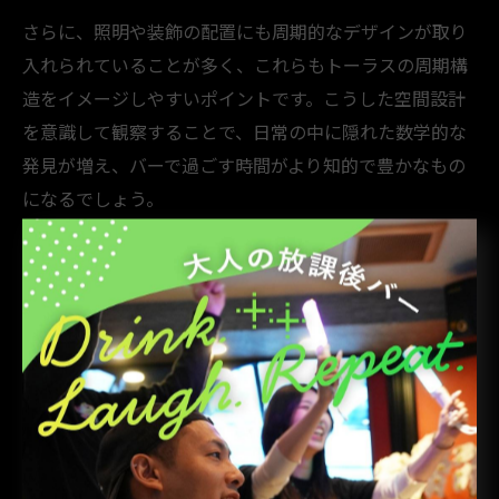
さらに、照明や装飾の配置にも周期的なデザインが取り
入れられていることが多く、これらもトーラスの周期構
造をイメージしやすいポイントです。こうした空間設計
を意識して観察することで、日常の中に隠れた数学的な
発見が増え、バーで過ごす時間がより知的で豊かなもの
になるでしょう。
日常生活の中に潜むトーラスの本質
バーを例に日常で見つかるトーラスの特徴
バーという空間を観察すると、実はトーラスの特徴が身
近な形で存在していることに気づきます。トーラスと
は、数学的にはドーナツ型や輪のような形状を指し、端