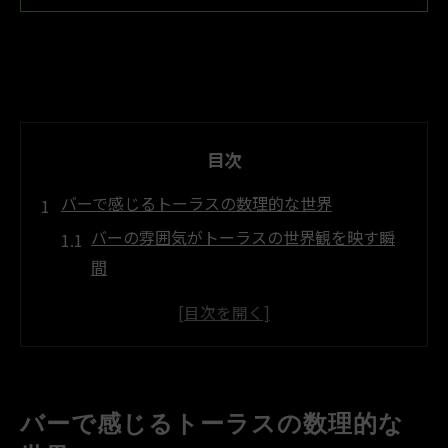
目次
バーで感じるトーラスの数理的な世界
バーの雰囲気がトーラスの世界観を映す瞬
間
バーと数学が交わるトーラスの基礎を学ぶ
バー空間でトーラスの立体的構造を実感
トーラスのイメージがバーで広がる理由
数学的視点で見るバーとトーラスの関係性
バーで感じるトーラスの数理的な
トーラスのイメージを身近なバーで広げる