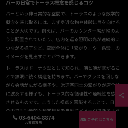
バーの日常でトーラス概念を感じるコツ
バーという非日常的な空間で、トーラスのような数学的
概念を感じ取るには、まず身近な物や体験に目を向ける
ことが大切です。例えば、バーのカウンター席が輪のよ
うに配置されていたり、店内を巡る照明の光が連続的に
つながる様子など、空間全体に「繋がり」や「循環」の
イメージを見出すことができます。
トーラスはドーナツ型として知られ、端と端が繋がるこ
とで無限に続く構造を持ちます。バーでグラスを回しな
がら会話が広がる様子や、常連客同士の繋がりが店全体
に波及する様子も、トーラス的な循環性や連続性を感じ
させるものです。こうした視点を意識することで、日常
の中でも抽象的な数学概念を自然にイメージできるよう
03-6404-8874
になります。
ご予約はこちら
お客様専用