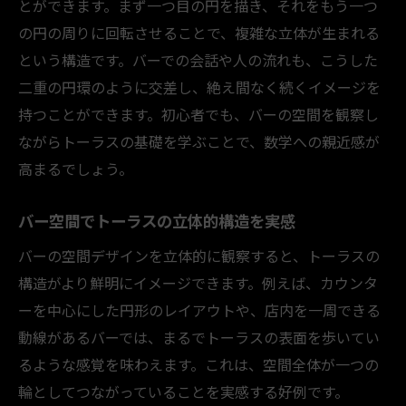
とができます。まず一つ目の円を描き、それをもう一つ
気づき
の円の周りに回転させることで、複雑な立体が生まれる
トーラス概念を実感する暮らしのヒント
という構造です。バーでの会話や人の流れも、こうした
バーの日常でトーラス概念を感じるコツ
二重の円環のように交差し、絶え間なく続くイメージを
持つことができます。初心者でも、バーの空間を観察し
トーラス的発想をバーで活かす暮らしの工
ながらトーラスの基礎を学ぶことで、数学への親近感が
夫
高まるでしょう。
バーの体験がトーラス理解に繋がる理由
トーラスを実感するためのバー活用法
バー空間でトーラスの立体的構造を実感
バー空間で出来るトーラス的思考の磨き方
バーの空間デザインを立体的に観察すると、トーラスの
構造がより鮮明にイメージできます。例えば、カウンタ
ーを中心にした円形のレイアウトや、店内を一周できる
動線があるバーでは、まるでトーラスの表面を歩いてい
るような感覚を味わえます。これは、空間全体が一つの
輪としてつながっていることを実感する好例です。