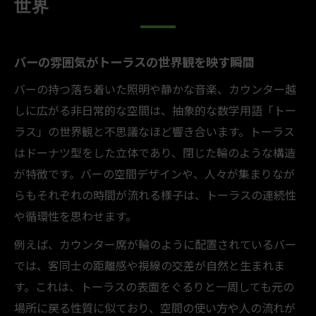
世界
バーの空間がトーラスの形状を連想させる
理由
バーの雰囲気がトーラスの世界観を映す瞬間
トーラスの性質をバーのレイアウトで考察
バーで捉えるトーラスの周期性と連続性
バーの持つ落ち着いた照明や静かな音楽、カウンター越
身近なバーでトーラスの奥深さに触れる体
しに広がる非日常的な空間は、抽象的な数学用語「トー
験
ラス」の世界観と不思議なほど響き合います。トーラス
はドーナツ型をした立体であり、閉じた輪のような構造
バーの配置から見えるトーラスの幾何学的
が特徴です。バーの空間デザインや、人々が集まりなが
発見
らもそれぞれの時間が流れる様子は、トーラスの連続性
日常生活の中に潜むトーラスの本質
や循環性を思わせます。
バーを例に日常で見つかるトーラスの特徴
例えば、カウンター席が輪のように配置されているバー
トーラス的発想がバーの日常に活きる理由
では、客同士の距離感や視線の交差が自然と生まれま
バーで感じるトーラスの本質と生活の接点
す。これは、トーラスの表面をぐるりと一周しても元の
日常のバー体験がトーラス理解を深める鍵
場所に戻る性質に似ており、空間の使い方や人の流れが