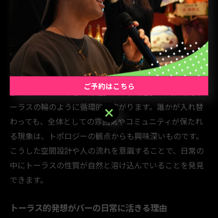
と端がつながることで「無限に続く」構造が特徴です。
バーのカウンター席が円形や半円形で設計されている場
合、客同士のつながりや会話が自然に循環しやすくなる
様子は、まさにトーラス的な連続性を体感できる例とな
ります。
ご予約はこちら
また、バーにおける「常連」と「新規客」の関係性もト
ーラスの輪のように循環的に広がります。誰かが入れ替
ご予約はこちら
わっても、全体としての雰囲気やコミュニティが保たれ
る現象は、トポロジーの観点からも興味深いものです。
こうした空間設計や人の流れを意識することで、日常の
中にトーラスの性質が自然と溶け込んでいることを発見
できます。
トーラス的発想がバーの日常に活きる理由