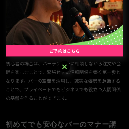
ションを可能にします。
信頼関係を築くには、まず相手の話に耳を傾ける姿勢が
大切です。自分の話ばかりせず、相手の趣味や嗜好に興
味を持つことで、自然な会話の流れが生まれます。ま
た、店内の雰囲気や他のお客様への配慮を忘れずに行動
ご予約はこちら
することも信頼を得るポイントです。
初心者の場合は、バーテンダーに相談しながら注文や会
ご予約はこちら
話を楽しむことで、緊張せずに信頼関係を築く第一歩と
なります。バーの空間を活用し、誠実な姿勢を意識する
ことで、プライベートでもビジネスでも役立つ人間関係
の基盤を作ることができます。
初めてでも安心なバーのマナー講