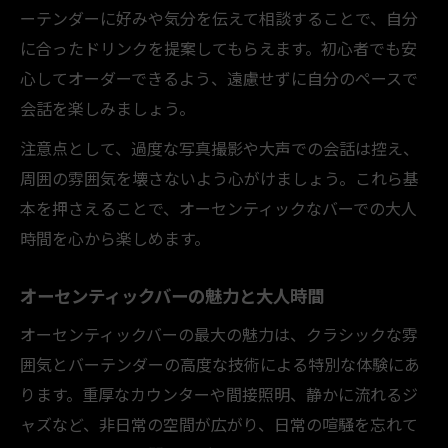
格式あるバーが持つ独自の雰囲気
ーテンダーに好みや気分を伝えて相談することで、自分
大人として身につけたいバーの心得
に合ったドリンクを提案してもらえます。初心者でも安
心してオーダーできるよう、遠慮せずに自分のペースで
バーで味わう本格カクテルの奥深さ
会話を楽しみましょう。
オーセンティックバーの空間美を楽しむ
注意点として、過度な写真撮影や大声での会話は控え、
バーテンダーと築く信頼ある関係性
周囲の雰囲気を壊さないよう心がけましょう。これら基
静けさ重視のオーセンティックな過ごし方
本を押さえることで、オーセンティックなバーでの大人
バーで静寂を楽しむ大人の流儀
時間を心から楽しめます。
落ち着いたオーセンティックバーの作法
一人でも快適なバー空間の選び方
オーセンティックバーの魅力と大人時間
静かなバーでの上質な時間の過ごし方
オーセンティックバーの最大の魅力は、クラシックな雰
会話と静けさのバランスを意識するコツ
囲気とバーテンダーの高度な技術による特別な体験にあ
バーテンダーと楽しむ本格バーの世界
ります。重厚なカウンターや間接照明、静かに流れるジ
バーテンダーとの会話を楽しむ秘訣
ャズなど、非日常の空間が広がり、日常の喧騒を忘れて