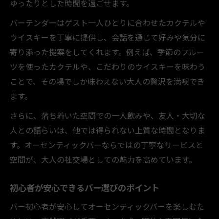
ゆったりとした時間を過ごせます。
オーセンティックバーで知るバーテンダー
の技
バーテンダーはゲスト一人ひとりに合わせたカクテルや
バーテンダーに学ぶカクテルの選び方
ウイスキーを丁寧に提供し、会話を通じて好みや気分に
本格バーでのオーダーの仕方と流れ
寄り添った提案をしてくれます。例えば、季節のフルー
ツを使ったカクテルや、こだわりのウイスキーを味わう
バーテンダーのNG行為を理解して利用する
ことで、その場でしか味わえない大人の贅沢を満喫でき
ます。
さらに、落ち着いた空間での一人飲みや、友人・大切な
人との語らいは、他では得られない上質な時間となりま
す。オーセンティックバーならではの丁寧なサービスと
空間が、大人の社交場としての魅力を高めています。
初心者が安心できるバー選びのポイント
バー初心者が安心してオーセンティックバーを楽しむた