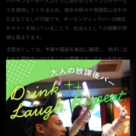
バーテンダーが一人ひとりに合わせたドリンクやサービ
スを提供してくれるため、相手の好みや雰囲気に合わせ
たおもてなしが可能です。オーセンティックバーの格式
やマナーを知っていることで、社会人としての信頼や評
価も高まります。
注意点としては、予算や服装を事前に確認し、相手に合
わせた選択を心がけることが重要です。マナーを守るこ
とで、ビジネスシーンでも安心して利用できる大人の空
間となります。
バーの空間が生み出す信頼関係の築き方
バーの空間は、落ち着いた雰囲気と適度な距離感が生ま
れるため、自然と信頼関係が築きやすい環境です。カウ
ンター越しのバーテンダーとの会話や、隣り合ったお客
様同士のやりとりは、形式ばらない大人のコミュニケー