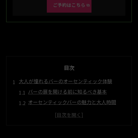
ご予約はこちら
目次
大人が憧れるバーのオーセンティック体験
バーの扉を開ける前に知るべき基本
オーセンティックバーの魅力と大人時間
初心者が安心できるバー選びのポイント
バーとショットバーの違いを理解する
落ち着いた雰囲気のバーで得られる体験