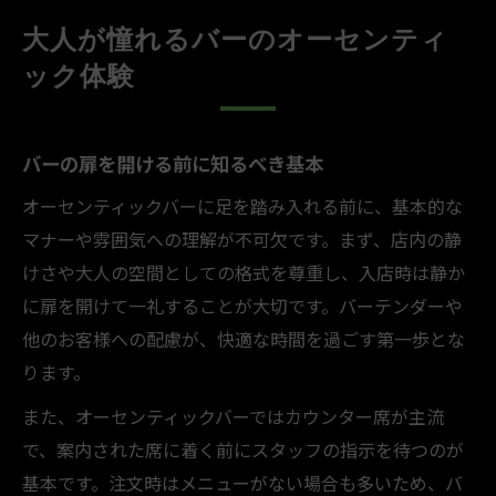
オーセンティックバーで社会人が輝く瞬間
大人が憧れるバーのオーセンティ
仕事帰りにバーで味わう特別な時間
ック体験
社会人がバーで学べる大人の作法
オーセンティックバーで広がる人脈作り
バーの扉を開ける前に知るべき基本
ビジネスシーンで選ばれるバーの理由
オーセンティックバーに足を踏み入れる前に、基本的な
バーの空間が生み出す信頼関係の築き方
マナーや雰囲気への理解が不可欠です。まず、店内の静
初めてでも安心なバーのマナー講座
けさや大人の空間としての格式を尊重し、入店時は静か
バー入店時のマナーと第一印象の重要性
に扉を開けて一礼することが大切です。バーテンダーや
オーセンティックバー初心者向け基本動作
他のお客様への配慮が、快適な時間を過ごす第一歩とな
バーテンダーに好印象を与える振る舞い
ります。
注文時に知っておきたい暗黙のルール
また、オーセンティックバーではカウンター席が主流
バーでの会話マナーと静けさの配慮
で、案内された席に着く前にスタッフの指示を待つのが
格式高いバーならではの魅力と心得
基本です。注文時はメニューがない場合も多いため、バ