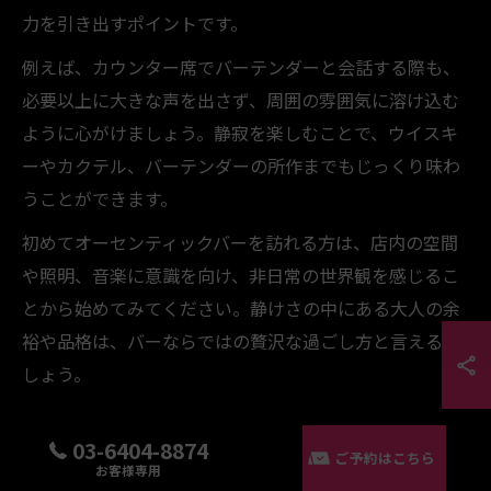
力を引き出すポイントです。
例えば、カウンター席でバーテンダーと会話する際も、
必要以上に大きな声を出さず、周囲の雰囲気に溶け込む
ように心がけましょう。静寂を楽しむことで、ウイスキ
ーやカクテル、バーテンダーの所作までもじっくり味わ
うことができます。
初めてオーセンティックバーを訪れる方は、店内の空間
や照明、音楽に意識を向け、非日常の世界観を感じるこ
とから始めてみてください。静けさの中にある大人の余
裕や品格は、バーならではの贅沢な過ごし方と言えるで
しょう。
落ち着いたオーセンティックバーの作法
03-6404-8874
ご予約はこちら
お客様専用
オーセンティックバーでは、入店から退店まで一連のマ