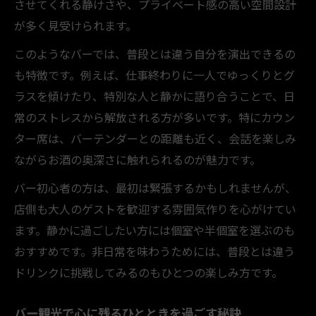
させてくれる静けさや、プライベート感の高い空間設計
カップル席で楽しむ親密なバー体験の秘訣
が多く見受けられます。
大人の空間で特別な会話を楽しむバーの魅
このようなバーでは、普段とは違う自分を演出できるの
力
も特徴です。例えば、仕事終わりに一人でゆっくりとグ
バーで自然なコミュニケーションを生む方
ラスを傾けたり、特別な人と静かに語り合うことで、日
法
常のストレスから解放される方が多いです。特にカウン
バー観光で互いの想いを深める時間の作り
ター席は、バーテンダーとの距離も近く、会話を楽しみ
方
ながらお酒の奥深さに触れられるのが魅力です。
東京都で味わう非日常のバー観光体験ガイド
バー初心者の方は、最初は緊張するかもしれませんが、
東京都内のバー観光で非日常を楽しむ方法
店側も大人のゲストを歓迎する雰囲気作りを心がけてい
バー観光でしか得られない体験の魅力解説
ます。静かに過ごしたい方には個室や半個室を選ぶのも
大人の夜を演出するバー観光のおすすめポ
おすすめです。非日常を味わうためには、普段とは違う
イント
ドリンクに挑戦してみるのもひとつの楽しみ方です。
特別な体験を約束するバー観光の過ごし方
バー観光で心に残るひとときを過ごす秘訣
バー観光で味わう非日常空間の楽しみ方