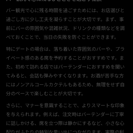
印象的な夜を演出するバー選びの極意紹介
バー観光で心に残る時間を過ごすためには、お店選びと
過ごし方に少し工夫を凝らすことが大切です。まず、事
印象的な夜を約束するバー選びのポイント
前にバーの雰囲気や混雑状況、ドリンクの種類などを調
大人デートに最適なバー選びの極意を伝授
べておくことで、当日の失敗を防ぐことができます。
雰囲気重視で選ぶバーの選択基準とは
特にデートの場合は、落ち着いた雰囲気のバーや、プラ
バー選びで夜を特別にするためのコツ紹介
イベート感のある席を予約することがおすすめです。ま
ふたりの時間を彩るバー選び実践法まとめ
た、初めて訪れる店ではバーテンダーにおすすめを聞い
てみると、会話も弾みやすくなります。お酒が苦手な方
にはノンアルコールカクテルもあるため、無理をせず自
分のペースで楽しむことが大切です。
さらに、マナーを意識することで、よりスマートな印象
を与えられます。例えば、注文時はバーテンダーに丁寧
に話しかける、席を立つ際は静かにするなど、小さな心
配りがふたりの特別な思い出につながります。実際の利