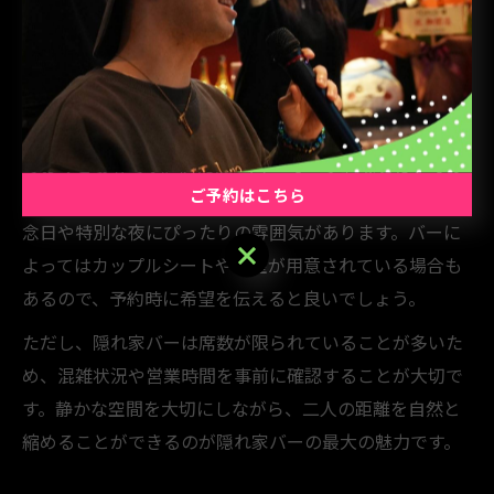
千代田区の東京ステーションホテル周辺や大田区の住宅
街には、口コミで人気のバーが多く、プライベート感を
重視したいカップルから支持を集めています。
隠れ家バーを選ぶ際は、事前に写真やレビューを確認し
ておくと安心です。例えば「バー オーク」などは、オリ
ご予約はこちら
ジナルカクテルや限定メニューが楽しめると評判で、記
念日や特別な夜にぴったりの雰囲気があります。バーに
ご予約はこちら
よってはカップルシートや個室が用意されている場合も
あるので、予約時に希望を伝えると良いでしょう。
ただし、隠れ家バーは席数が限られていることが多いた
め、混雑状況や営業時間を事前に確認することが大切で
す。静かな空間を大切にしながら、二人の距離を自然と
縮めることができるのが隠れ家バーの最大の魅力です。