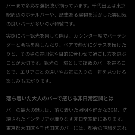
バー利用時に知りたい大人のマナーポイント集
バーまで多彩な選択肢が揃っています。千代田区は東京
駅周辺のホテルバーや、歴史ある建物を活かした雰囲気
バーで守るべき大人のマナーポイントを徹
の良いバーが多いのが特徴です。
底解説
スマートに過ごすためのバー利用マナーと
実際にバー観光を楽しむ際は、カウンター席でバーテン
は
ダーと会話を楽しんだり、ペアで静かにグラスを傾けた
失敗しないバーの暗黙ルールと好印象のコ
りと、その場の雰囲気や目的に合わせて過ごし方を選ぶ
ツ
ことが大切です。観光の一環として複数のバーを巡るこ
とで、エリアごとの違いやお気に入りの一軒を見つける
大人デートで押さえたいバーの基本マナー
楽しみも広がります。
集
何杯飲むのがマナー？バーで気をつけたい
落ち着いた大人のバーで感じる非日常空間とは
点
バーの最大の魅力は、落ち着いた照明や静かなBGM、洗
ふたりの距離縮めるバーでの過ごし方とは
練されたインテリアが織りなす非日常空間にあります。
バーでふたりの距離を縮める過ごし方の工
東京都大田区や千代田区のバーには、都会の喧騒を忘れ
夫