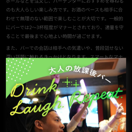
ボールなどを注文し、バーテンダーにおすすめを尋ねる
のも大人らしい楽しみ方です。お酒のペースも相手に合
わせて無理のない範囲で楽しむことが大切です。一般的
にバーでは2～3杯程度がマナーとされており、適量を守
ることで最後まで心地よい時間が過ごせます。
また、バーでの会話は相手への気遣いや、普段話せない
深い話題に触れるきっかけとなります。スマートなマナ
ーと余裕のある振る舞いを意識することで、大人のデー
トにふさわしい上質なひとときを演出できます。
千代田区と大田区の隠れ家バーで親密な時間を
千代田区や大田区には、知る人ぞ知る隠れ家バーが点在
しています。こうしたバーは、落ち着いた照明や洗練さ
れた内装、静かなBGMが特徴で、日常の喧騒から離れて
二人だけの特別な時間を過ごしたい方に最適です。特に