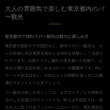
プライバシー重視のバー観光で特別な夜を
大人の雰囲気で楽しむ東京都内のバ
演出
ー観光
東京都内バーの雰囲気を引き立てるポイン
ト解説
千代田区や大田区で叶える特別なデートの秘訣
東京都内で味わうバー観光の魅力と楽しみ方
バー選びが千代田区や大田区デートを特別
東京都大田区や千代田区など、都内でのバー観光は、大
に変える理由
人の余裕と非日常感を味わえる特別な体験として注目さ
カップルで楽しむバーのデート活用術とは
れています。日常から少し離れた落ち着いた空間で、上
大人デートを彩るバーの過ごし方とポイン
質なお酒や会話を楽しめるのがバーの醍醐味です。特に
ト
デートや記念日など、大切な人との時間を過ごすには最
千代田区と大田区の隠れ家バーで親密な時
適のスポットといえるでしょう。
間を
バー観光の楽しみ方としては、まずエリアごとの特色を
特別なデートを実現するバーの選び方を解
活かした店選びがポイントです。例えば大田区では、地
説
元の人に愛されるアットホームなバーから、隠れ家的な