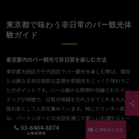
東京都で味わう非日常のバー観光体
験ガイド
東京都内のバー観光で非日常を楽しむ方法
東京都大田区や千代田区でバー観光を楽しむ際は、普段
とは異なる非日常的な空間や雰囲気をじっくり味わうこ
とがポイントです。バーは静かな照明や洗練されたイン
テリアが特徴で、日常の喧騒を忘れさせてくれる大人の
隠れ家として人気を集めています。特にカウンター席で
は、バーテンダーとの会話を通じて新しいお酒やストー
03-6404-8874
リーに触れることができ、観光体験がより深まります。
ご予約はこちら
お客様専用