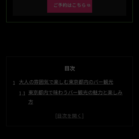
ご予約はこちら
目次
大人の雰囲気で楽しむ東京都内のバー観光
東京都内で味わうバー観光の魅力と楽しみ
方
落ち着いた大人のバーで感じる非日常空間
とは
バー観光で心に残るひとときを過ごす秘訣