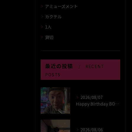
アミューズメント
カクテル
1人
貸切
最近の投稿
RECENT
POSTS
2026/08/07
𝖧𝖺𝗉𝗉𝗒 𝖡𝗂𝗋𝗍𝗁𝖽𝖺𝗒 BOY‪(*´꒳`∩)‬ﾊｲ
2026/08/06