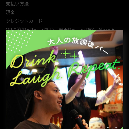
支払い方法
現金
クレジットカード
QR決済(PayPay、d払い、楽天Pay、au PAY、Alipay+
WeChat Pay、銀聯QR)
電子マネー(交通系IC、楽天Edy、iD、WAON、nanaco、
QUICPay)
#半額
#お得
#リラックス
#大森
#バー