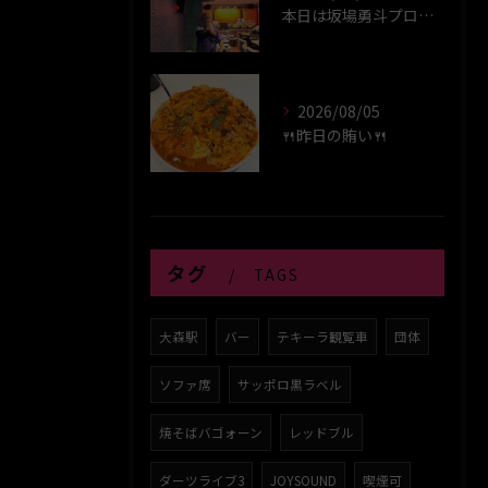
本日は坂場勇斗プロプレイヤーデイ！！
2026/08/05
🍴昨日の賄い🍴
タグ
TAGS
大森駅
バー
テキーラ観覧車
団体
ソファ席
サッポロ黒ラベル
焼そばバゴォーン
レッドブル
ダーツライブ3
JOYSOUND
喫煙可