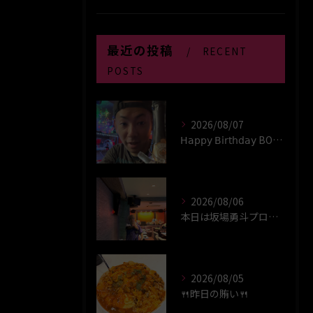
最近の投稿
RECENT
POSTS
2026/08/07
𝖧𝖺𝗉𝗉𝗒 𝖡𝗂𝗋𝗍𝗁𝖽𝖺𝗒 BOY‪(*´꒳`∩)‬ﾊｲ
2026/08/06
本日は坂場勇斗プロプレイヤーデイ！！
2026/08/05
🍴昨日の賄い🍴