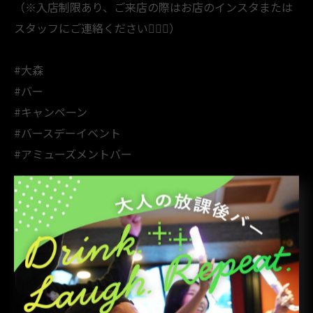
（※入店制限あり、ご来店の際はお店のインスタまたは
スタッフにご連絡ください🙇🏻‍♀️）
#大森
#バー
#キャンペーン
#バースデーイベント
#アミューズメントバー
< 前のページ
一覧に戻る
次のページ >