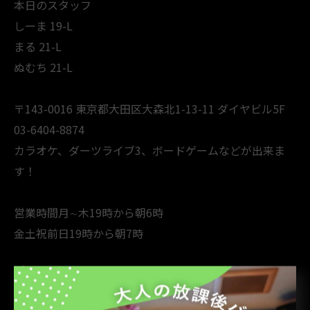
本日のスタッフ
しーま 19-L
まる 21-L
ぬむち 21-L
〒143-0016 東京都大田区大森北1-13-11 ダイヤビル5F
03-6404-8874
カラオケ、ダーツライブ3、ボードゲームなどが出来ま
す！
営業時間月∼木19時から朝6時
金土祝前日19時から朝7時
支払い方法現金クレジットカード QR決済(PayPay、d払
い、楽天Pay、au PAY、Alipay+ WeChat Pay、銀聯QR)