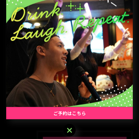
電子マネー(交通系IC、楽天Edy、iD、WAON、nanaco、
QUICPay) #特別割引 #大森駅
< 前のページ
一覧に戻る
次のページ >
関連タグ
#大森駅
ご予約はこちら
ご予約はこちら