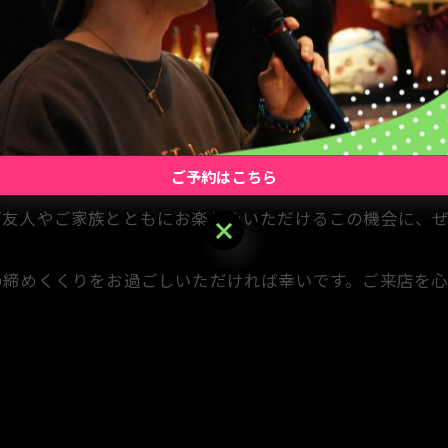
う、当店では【ハッピーアワー】を提供しています。月曜日
常料金の半額でご提供しています。この時間帯はゆったり
ぴったりです。
ご予約はこちら
れており、お好きなものをお選びいただけます。新鮮な素
ご友人やご家族とともにお楽しみいただけるこの機会に、
ご予約はこちら
の締めくくりをお過ごしいただければ幸いです。ご来店を心