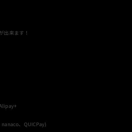
が出来ます！
ipay+
naco、QUICPay)