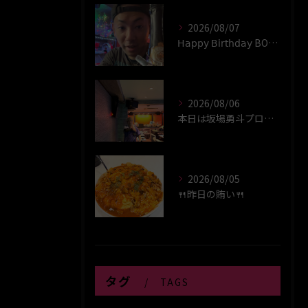
2026/08/07
𝖧𝖺𝗉𝗉𝗒 𝖡𝗂𝗋𝗍𝗁𝖽𝖺𝗒 BOY‪(*´꒳`∩)‬ﾊｲ
2026/08/06
本日は坂場勇斗プロプレイヤーデイ！！
2026/08/05
🍴昨日の賄い🍴
タグ
TAGS