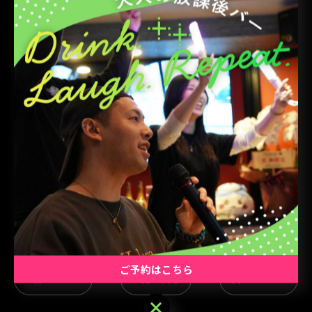
□ミッドナイト割
日曜日変更なし
以上
​お客様にはご不便をおかけいたしますが、何卒ご理解の
ほどよろしくお願い申し上げます。
皆様のご来店をスタッフ一同、心よりお待ちしておりま
す。
ご予約はこちら
< 前のページ
一覧に戻る
次のページ >
ご予約はこちら